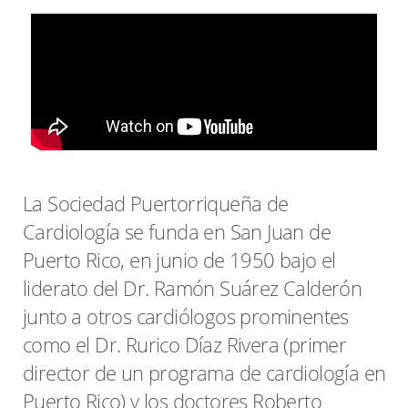
La Sociedad Puertorriqueña de
Cardiología se funda en San Juan de
Puerto Rico, en junio de 1950 bajo el
liderato del Dr. Ramón Suárez Calderón
junto a otros cardiólogos prominentes
como el Dr. Rurico Díaz Rivera (primer
director de un programa de cardiología en
Puerto Rico) y los doctores Roberto