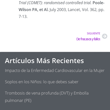
Trial (COMET): randomised controlled trial.
Poole-
Wilson PA, et Al.
July 2003, Lancet, Vol. 362, pp.
7-13.
SIGUIENTE
De fracasos y fallos
Artículos Más Recientes
Impacto de la Enfermedad Cardiovascular en la Mujer
Soplos en los Niños: lo que debes saber
Trombosis de vena profunda (DVT) y Embolla
pulmonar (PE)